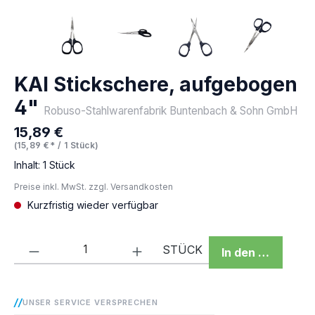
KAI Stickschere, aufgebogen
4"
Robuso-Stahlwarenfabrik Buntenbach & Sohn GmbH
15,89 €
Regulärer Preis:
(15,89 €* / 1 Stück)
Inhalt:
1 Stück
Preise inkl. MwSt. zzgl. Versandkosten
Kurzfristig wieder verfügbar
Produkt Anzahl: Gib den gewünschten We
STÜCK
In den Warenkor
UNSER SERVICE VERSPRECHEN