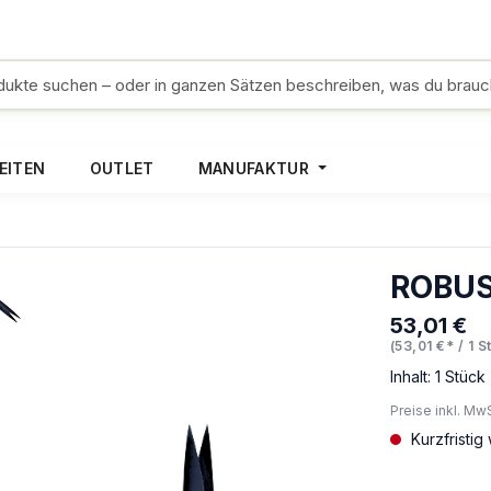
EITEN
OUTLET
MANUFAKTUR
ROBUSO
53,01 €
Regulärer Pr
(53,01 €* / 1 S
Inhalt:
1 Stück
Preise inkl. Mw
Kurzfristig