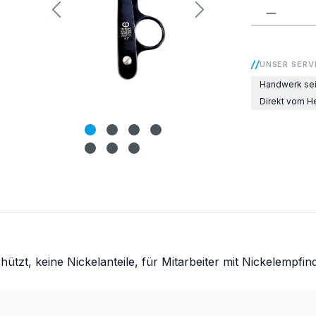
Produkt
UNSER SERV
Handwerk sei
Direkt vom He
ützt, keine Nickelanteile, für Mitarbeiter mit Nickelempfind