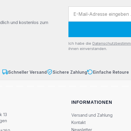
E-Mail-Adresse
dlich und kostenlos zum
Datenschutz
Ich habe die
Datenschutzbestim
ihnen einverstanden.
Schneller Versand
Sichere Zahlung
Einfache Retoure
INFORMATIONEN
k 13
Versand und Zahlung
ngen
Kontakt
Newsletter
36250