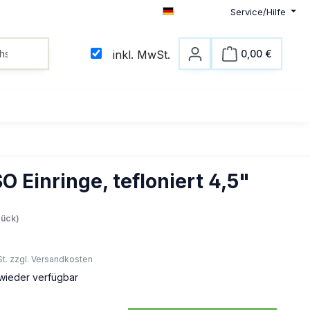
Service/Hilfe
Deutsch
0,00 €
inkl. MwSt.
Warenkorb
 Einringe, tefloniert 4,5"
eis:
tück)
St. zzgl. Versandkosten
 wieder verfügbar