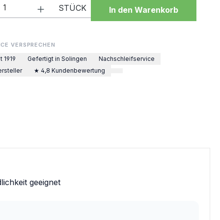
 Anzahl: Gib den gewünschten Wert ein 
STÜCK
In den Warenkorb
ICE VERSPRECHEN
t 1919
Gefertigt in Solingen
Nachschleifservice
rsteller
★ 4,8 Kundenbewertung
lichkeit geeignet